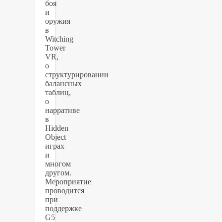
боя
и
оружия
в
Witching
Tower
VR,
о
структурировании
балансных
таблиц,
о
нарративе
в
Hidden
Object
играх
и
многом
другом.
Мероприятие
проводится
при
поддержке
G5