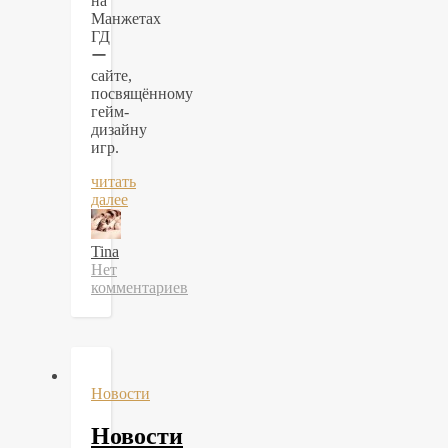
на
Манжетах
ГД
ー
сайте,
посвящённому
гейм-
дизайну
игр.
читать
далее
Tina
Нет
комментариев
Новости
Новости