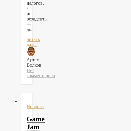
налогов,
а
не
резиденты
—
до.
читать
далее
Артем
Волков
Нет
комментариев
Новости
Game
Jam