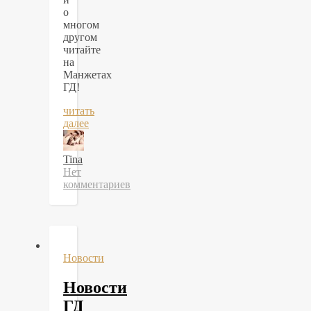
о
многом
другом
читайте
на
Манжетах
ГД!
читать
далее
Tina
Нет
комментариев
Новости
Новости
ГД