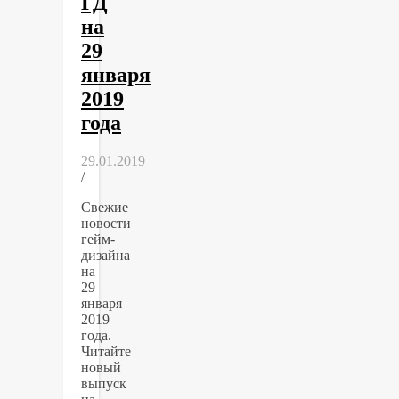
ГД
на
29
января
2019
года
29.01.2019
/
Свежие
новости
гейм-
дизайна
на
29
января
2019
года.
Читайте
новый
выпуск