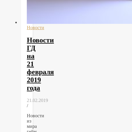
Новости
Новости
ГД
на
21
февраля
2019
года
21.02.2019
/
Новости
из
мира
гейм-