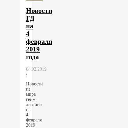
Новости
ГД
на
4
февраля
2019
года
04.02.2019
/
Новости
из
мира
гейм-
дизайна
на
4
февраля
2019