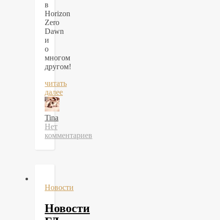
в
Horizon
Zero
Dawn
и
о
многом
другом!
читать
далее
Tina
Нет
комментариев
Новости
Новости