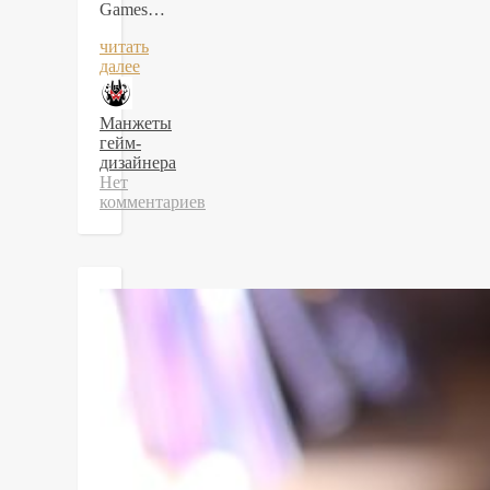
Games…
читать
далее
Манжеты
гейм-
дизайнера
Нет
комментариев