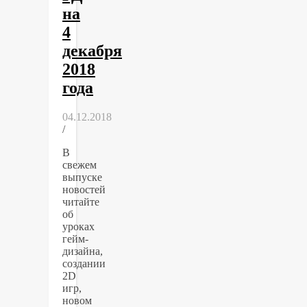
на
4
декабря
2018
года
04.12.2018
/
В
свежем
выпуске
новостей
читайте
об
уроках
гейм-
дизайна,
создании
2D
игр,
новом