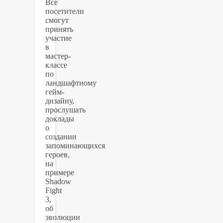
Все
посетители
смогут
принять
участие
в
мастер-
классе
по
ландшафтному
гейм-
дизайну,
прослушать
доклады
о
создании
запоминающихся
героев,
на
примере
Shadow
Fight
3,
об
эволюции