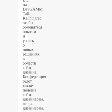
Blu
на
DevGAMM
Talks
Kaliningrad,
чтобы
обменяться
опытом
и
узнать
о
новых
решениях
в
области
гейм-
дизайна.
Конференция
будет
также
полезна
гейм-
дизайнерам,
левел-
дизайнерам,