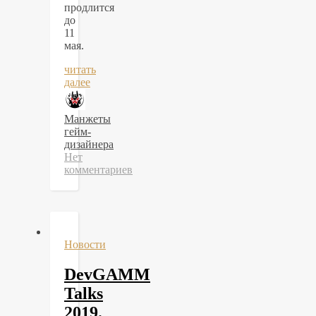
продлится
до
11
мая.
читать
далее
Манжеты
гейм-
дизайнера
Нет
комментариев
Новости
DevGAMM
Talks
2019.