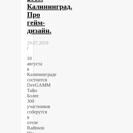
Калининград.
Про
гейм-
дизайн.
29.07.2019
/
10
августа
в
Калининграде
состоится
DevGAMM
Talks
Более
300
участников
соберутся
в
отеле
Radisson