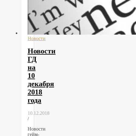
Новости
Новости
ГД
на
10
декабря
2018
года
10.12.2018
/
Новости
гейм-