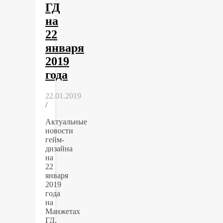
ГД
на
22
января
2019
года
22.01.2019
/
Актуальные
новости
гейм-
дизайна
на
22
января
2019
года
на
Манжетах
ГД.