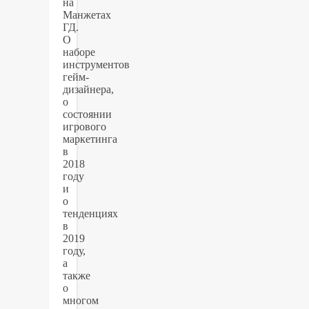
на
Манжетах
ГД.
О
наборе
инструментов
гейм-
дизайнера,
о
состоянии
игрового
маркетинга
в
2018
году
и
о
тенденциях
в
2019
году,
а
также
о
многом