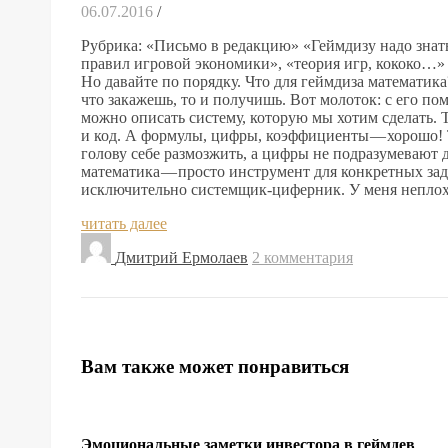
06.07.2016
/
Рубрика: «Письмо в редакцию» «Геймдизу надо знать
правил игровой экономики», «теория игр, кококо…» 
Но давайте по порядку. Что для геймдиза математика
что закажешь, то и получишь. Вот молоток: с его 
можно описать систему, которую мы хотим сделать. 
и код. А формулы, цифры, коэффициенты — хорошо! 
голову себе размозжить, а цифры не подразумевают
математика — просто инструмент для конкретных зад
исключительно системщик-циферник. У меня непл
читать далее
Дмитрий Ермолаев
2 комментария
Вам также может понравиться
Эмоциональные заметки инвестора в геймдев