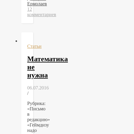
Ермолаев
12
комментариев
Статьи
Математика
не
нужна
06.07.2016
/
Рубрика:
«Письмо
в
редакцию»
«Геймдизу
надо