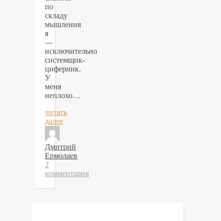
по
складу
мышления
я
—
исключительно
системщик-
циферник.
У
меня
неплохо…
читать
далее
Дмитрий
Ермолаев
2
комментария