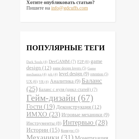
Хотите опубликовать статью?
Пишите на
info@gdcuffs.com
ПОПУЛЯРНЫЕ ТЕГИ
game
DevGAMM
(7)
F2P
(6)
Dark Souls
(4)
design
(12)
game design lovers
(5)
Game
level design
(9)
retention
(5)
mechanics
(4)
job
(4)
Баланс
Аналитика
(9)
UX
(6)
VR
(4)
(25)
Баланс с нуля (цикл статей)
(7)
Гейм-дизайн
(67)
Гости
(19)
Деконструкция
(12)
ИМХО
(23)
Игровые механики
(9)
Интервью
(28)
Инструменты
(8)
Истории
(15)
Конкурс
(5)
Механики
(31)
Монетизация