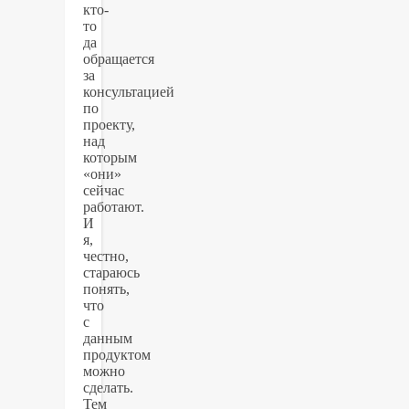
кто-
то
да
обращается
за
консультацией
по
проекту,
над
которым
«они»
сейчас
работают.
И
я,
честно,
стараюсь
понять,
что
с
данным
продуктом
можно
сделать.
Тем