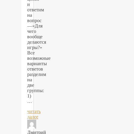
и
ответим
на
вопрос
— «Для
чего
вообще
делаются
игры?»
Все
возможные
варианты
ответов
разделим
на
две
группы:
1)
…
читать
далее
Дмитрий