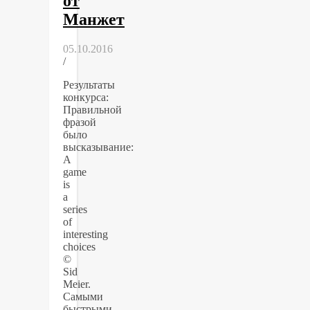
от
Манжет
05.10.2016
/
Результаты
конкурса:
Правильной
фразой
было
высказывание:
A
game
is
a
series
of
interesting
choices
©
Sid
Meier.
Самыми
быстрыми