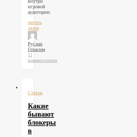
внутри
игровой
аудитории.
читать
далее
Руслан
Герасим
11
комментариев
Статьи
Какие
бывают
блокеры
в