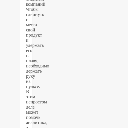
компаний.
Чтобы
сдвинуть
с
места
свой
продукт
и
удержать
его
на
плаву,
необходимо
держать
руку
на
пульсе.
В
этом
непростом
деле
может
помочь
аналитика,
а