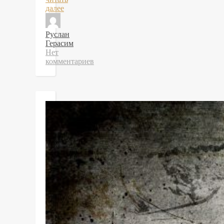
далее
Руслан
Герасим
Нет
комментариев