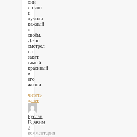
они
стояли
и
думали
каждый
о
своём.
Джон
смотрел
на
закат,
самый
красивый
в
его
жизни.
читать
далее
Руслан
Герасим
2
комментария