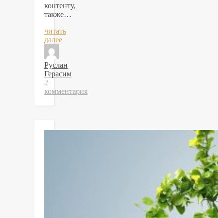
контенту,
также…
читать
далее
Руслан
Герасим
2
комментария