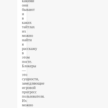
какими
они
бывают
и
в
каких
тайтлах
их
можно
найти
я
расскажу
в
этом
посте.
Блокеры
—
это
сущности,
замедляющие
игровой
прогресс
пользователя.
Их
можно