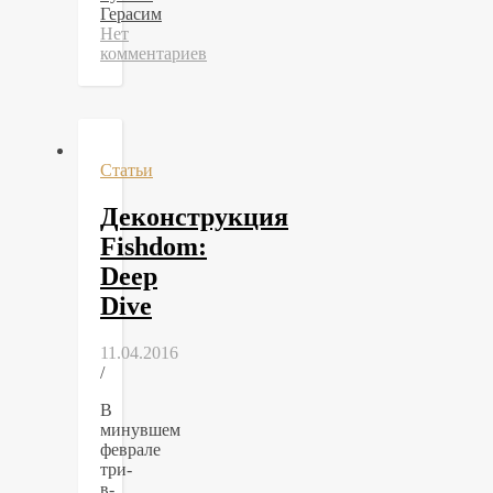
Герасим
Нет
комментариев
Статьи
Деконструкция
Fishdom:
Deep
Dive
11.04.2016
/
В
минувшем
феврале
три-
в-