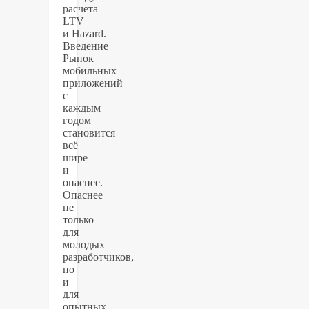
расчета
LTV
и Hazard.
Введение
Рынок
мобильных
приложений
с
каждым
годом
становится
всё
шире
и
опаснее.
Опаснее
не
только
для
молодых
разработчиков,
но
и
для
опытных