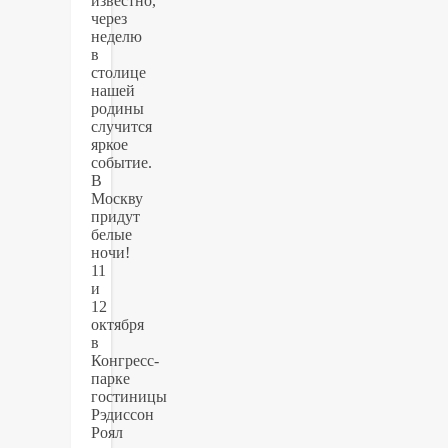
известно,
через
неделю
в
столице
нашей
родины
случится
яркое
событие.
В
Москву
придут
белые
ночи!
11
и
12
октября
в
Конгресс-
парке
гостиницы
Рэдиссон
Роял