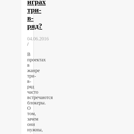
играх
три-
в-
ряд?
04.06.2016
/
В
проектах
в
жанре
три-
в-
ряд
часто
встречаются
блокеры.
О
том,
зачем
они
нужны,