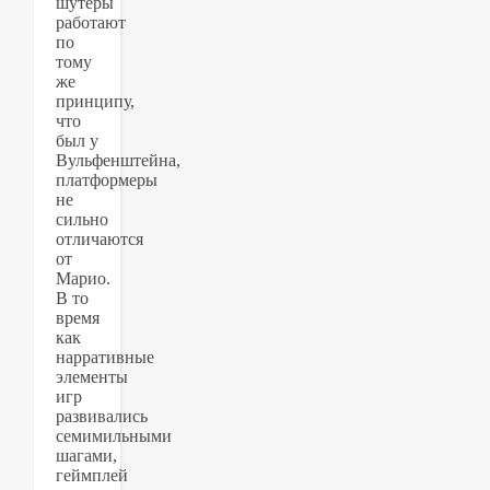
шутеры
работают
по
тому
же
принципу,
что
был у
Вульфенштейна,
платформеры
не
сильно
отличаются
от
Марио.
В то
время
как
нарративные
элементы
игр
развивались
семимильными
шагами,
геймплей