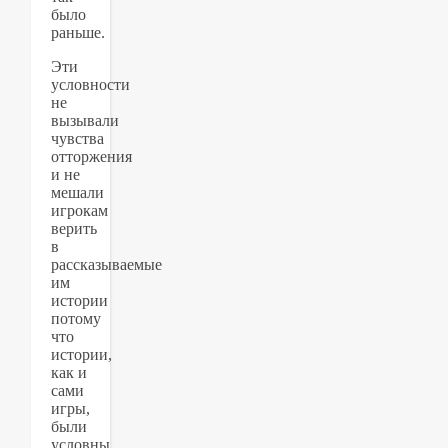
было
раньше.
Эти
условности
не
вызывали
чувства
отторжения
и не
мешали
игрокам
верить
в
рассказываемые
им
истории
потому
что
истории,
как и
сами
игры,
были
условны.