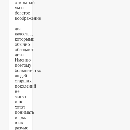
открытый
ум и
богатое
воображение
—
два
качества,
которыми
обычно
обладают
дети.
Именно
поэтому
большинство
людей
старших
поколений
не
могут
и не
хотят
понимать
игры:
в их
разуме