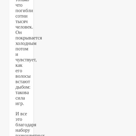
что
погибли
сотни
тысяч
человек.
Он
покрывается
холодным
потом
и
чувствует,
как
его
волосы
встают
дыбом:
такова
сила
игр.
И все
это
благодаря
набору
разноцветных