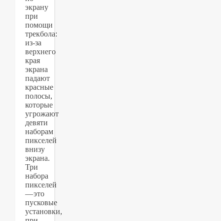
экрану
при
помощи
трекбола:
из-за
верхнего
края
экрана
падают
красные
полосы,
которые
угрожают
девяти
наборам
пикселей
внизу
экрана.
Три
набора
пикселей
— это
пусковые
установки,
при