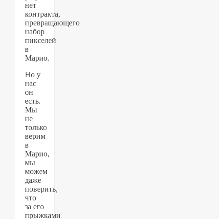
нет
контракта,
превращающего
набор
пикселей
в
Марио.
Но у
нас
он
есть.
Мы
не
только
верим
в
Марио,
мы
можем
даже
поверить,
что
за его
прыжками