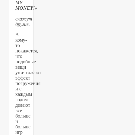
MY
MONEY
!»
—
скажут
другие.
А
кому-
то
покажется,
что
подобные
вещи
уничтожают
эффект
погружения
и с
каждым
годом
делают
все
больше
и
больше
игр