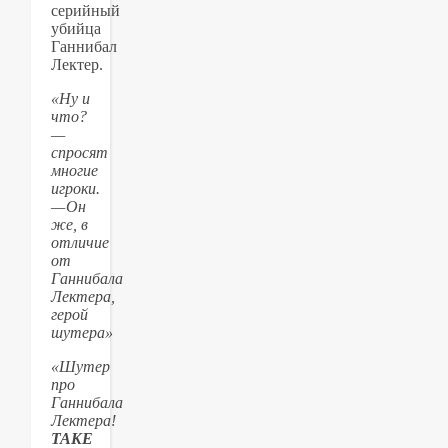
серийный
убийца
Ганнибал
Лектер.
«Ну и
что?
—
спросят
многие
игроки.
— Он
же, в
отличие
от
Ганнибала
Лектера,
герой
шутера»
«Шутер
про
Ганнибала
Лектера!
TAKE