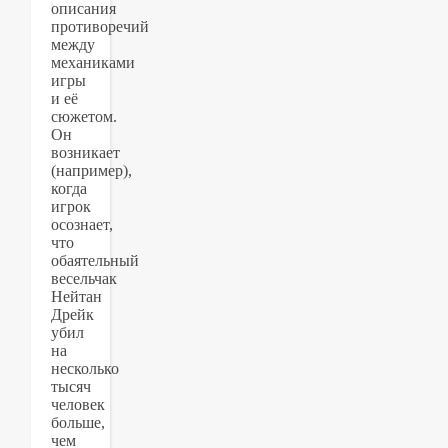
описания
противоречий
между
механиками
игры
и её
сюжетом.
Он
возникает
(например),
когда
игрок
осознает,
что
обаятельный
весельчак
Нейтан
Дрейк
убил
на
несколько
тысяч
человек
больше,
чем