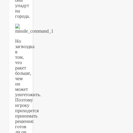
они
упадут
на
города.
Но
загвоздка
в
том,
что
ракет
больше,
чем
он
может
уничтожить.
Поэтому
игроку
приходится
принимать
решения:
готов
ли он