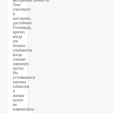
фотореалистичности.
Они
участвуют
в
катсценах,
достойных
Голливуда,
кричат,
когда
им
больно,
улыбаются,
когда
слышат
хорошую
шутку.
Но
устоявшиеся
каноны
геймплея
и
жанры
почти
не
изменились: