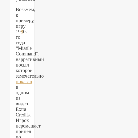
Возьмем,
к
примеру,
игру
19
8
0-
го
года
“Missile
Command”,
нарративный
посыл
которой
замечательно
показан
в
одном
из
видео
Extra
Credits.
Игрок
перемещает
прицел
по