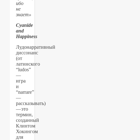
ибо
не
знает»
Cyanide
and
Happiness
Лудонарративный
диссонанс
(от
латинского
“ludos”
—
игра
и
“narrare”
—
рассказывать)
— это
термин,
созданный
Клинтом
Хокингом
для