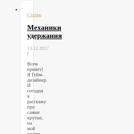
Статьи
Механики
удержания
13.12.2017
/
Всем
привет!
Я Гейм-
дизайнер.
И
сегодня
я
расскажу
про
самые
крутые,
на
мой
взгляд,