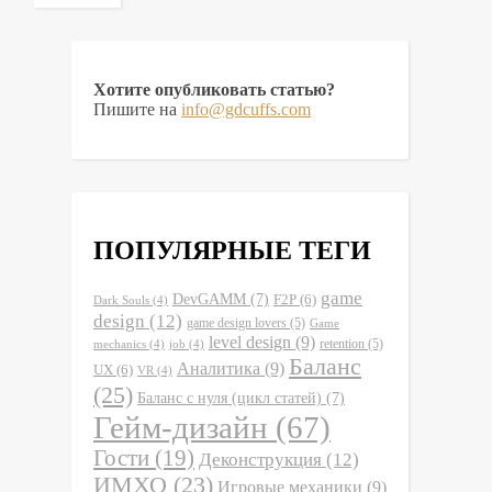
Хотите опубликовать статью?
Пишите на
info@gdcuffs.com
ПОПУЛЯРНЫЕ ТЕГИ
game
DevGAMM
(7)
F2P
(6)
Dark Souls
(4)
design
(12)
game design lovers
(5)
Game
level design
(9)
retention
(5)
mechanics
(4)
job
(4)
Баланс
Аналитика
(9)
UX
(6)
VR
(4)
(25)
Баланс с нуля (цикл статей)
(7)
Гейм-дизайн
(67)
Гости
(19)
Деконструкция
(12)
ИМХО
(23)
Игровые механики
(9)