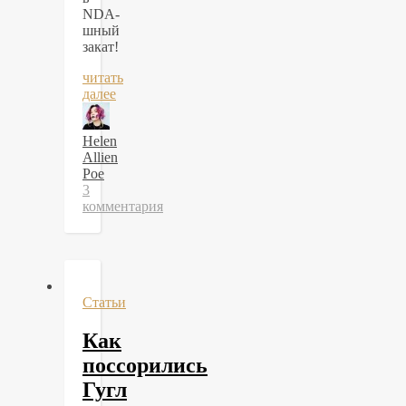
NDA-
шный
закат!
читать
далее
Helen
Allien
Poe
3
комментария
Статьи
Как
поссорились
Гугл