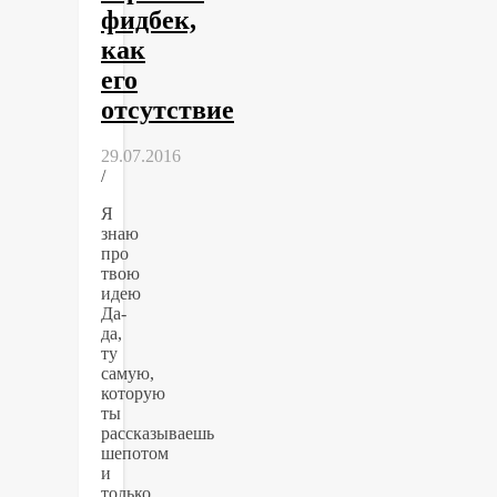
фидбек,
как
его
отсутствие
29.07.2016
/
Я
знаю
про
твою
идею
Да-
да,
ту
самую,
которую
ты
рассказываешь
шепотом
и
только