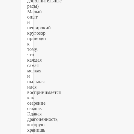
дополнительные
расы)
Малый
опыт
и
неширокий
кругозор
приводят
к
тому,
что
каждая
самая
мелкая
и
пыльная
идея
воспринимается
как
озарение
свыше.
Эдакая
драгоценность,
которую
хранишь