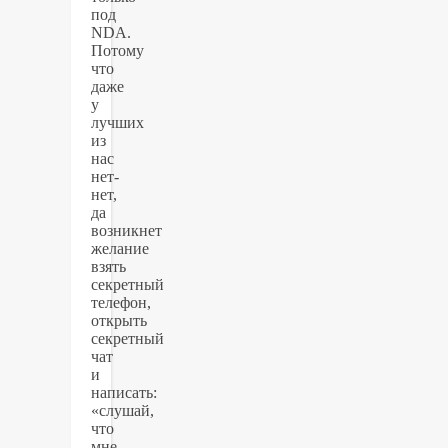
под
NDA.
Потому
что
даже
у
лучших
из
нас
нет-
нет,
да
возникнет
желание
взять
секретный
телефон,
открыть
секретный
чат
и
написать:
«слушай,
что
мне