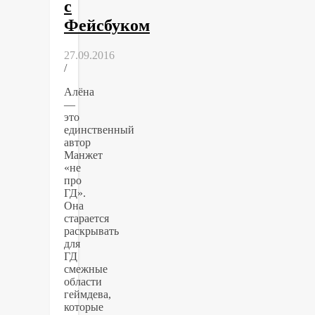
с
Фейсбуком
27.09.2016
/
Алёна
—
это
единственный
автор
Манжет
«не
про
ГД».
Она
старается
раскрывать
для
ГД
смежные
области
геймдева,
которые