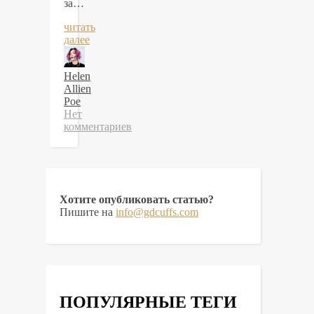
за…
читать
далее
Helen
Allien
Poe
Нет
комментариев
Хотите опубликовать статью?
Пишите на
info@gdcuffs.com
ПОПУЛЯРНЫЕ ТЕГИ