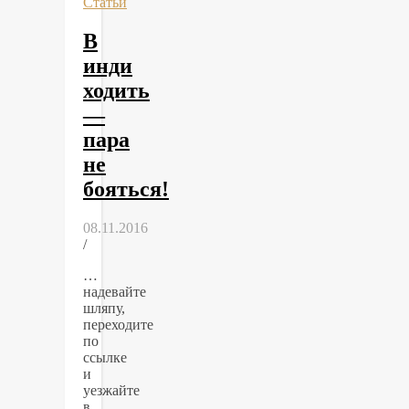
Статьи
В
инди
ходить
—
пара
не
бояться!
08.11.2016
/
…
надевайте
шляпу,
переходите
по
ссылке
и
уезжайте
в