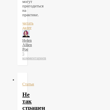
могут
пригодиться
на
практике.
читать
далее
Helen
Allien
Poe
5
комментариев
Статьи
Не
так
страшен