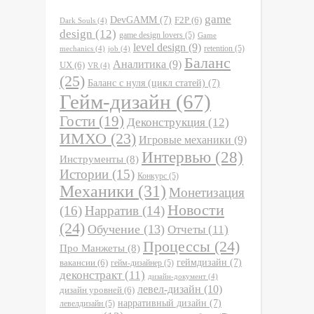
game
DevGAMM
(7)
F2P
(6)
Dark Souls
(4)
design
(12)
game design lovers
(5)
Game
level design
(9)
retention
(5)
mechanics
(4)
job
(4)
Баланс
Аналитика
(9)
UX
(6)
VR
(4)
(25)
Баланс с нуля (цикл статей)
(7)
Гейм-дизайн
(67)
Гости
(19)
Деконструкция
(12)
ИМХО
(23)
Игровые механики
(9)
Интервью
(28)
Инструменты
(8)
Истории
(15)
Конкурс
(5)
Механики
(31)
Монетизация
Новости
(16)
Нарратив
(14)
(24)
Обучение
(13)
Отчеты
(11)
Процессы
(24)
Про Манжеты
(8)
вакансии
(6)
геймдизайн
(7)
гейм-дизайнер
(5)
деконстракт
(11)
дизайн-документ
(4)
левел-дизайн
(10)
дизайн уровней
(6)
нарративный дизайн
(7)
левелдизайн
(5)