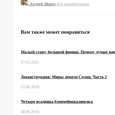
Андрей Мороз
Нет комментариев
Вам также может понравиться
Малый старт, большой финиш. Почему лучше нач
27.01.2021
Деконструкция: Миры девяти Солнц. Часть 2
13.06.2019
Четыре всадника блокчейнокалипсиса
08.06.2018