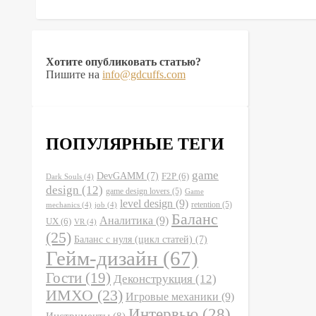
Хотите опубликовать статью?
Пишите на
info@gdcuffs.com
ПОПУЛЯРНЫЕ ТЕГИ
game
DevGAMM
(7)
F2P
(6)
Dark Souls
(4)
design
(12)
game design lovers
(5)
Game
level design
(9)
retention
(5)
mechanics
(4)
job
(4)
Баланс
Аналитика
(9)
UX
(6)
VR
(4)
(25)
Баланс с нуля (цикл статей)
(7)
Гейм-дизайн
(67)
Гости
(19)
Деконструкция
(12)
ИМХО
(23)
Игровые механики
(9)
Интервью
(28)
Инструменты
(8)