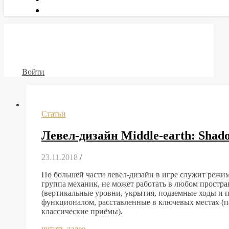
Войти
Статьи
Левел-дизайн Middle-earth: Shad
23.11.2018
/
По большей части левел-дизайн в игре служит режим
группа механик, не может работать в любом простран
(вертикальные уровни, укрытия, подземные ходы и п
функционалом, расставленные в ключевых местах (п
классические приёмы).
читать далее