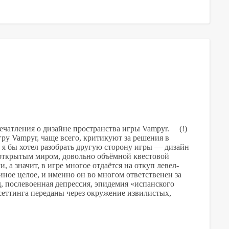
ечатления о дизайне пространства игры Vampyr. (!)
 Vampyr, чаще всего, критикуют за решения в
 я бы хотел разобрать другую сторону игры — дизайн
 с открытым миром, довольно объёмной квестовой
а значит, в игре многое отдаётся на откуп левел-
иное целое, и именно он во многом ответственен за
, послевоенная депрессия, эпидемия «испанского
 сеттинга переданы через окружение извилистых,