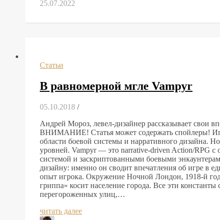
25.07.2022
Статьи
В равномерной мгле Vampyr
05.10.2018
/
Андрей Мороз, левел-дизайнер рассказывает свои вп
ВНИМАНИЕ! Статья может содержать спойлеры! Игру
области боевой системы и нарративного дизайна. Но
уровней. Vampyr — это narrative-driven Action/RPG
системой и заскриптованными боевыми энкаунтерами, 
дизайну: именно он сводит впечатления об игре в ед
опыт игрока. Окружение Ночной Лондон, 1918-й год
гриппа» косит население города. Все эти константы
перегороженных улиц,…
читать далее