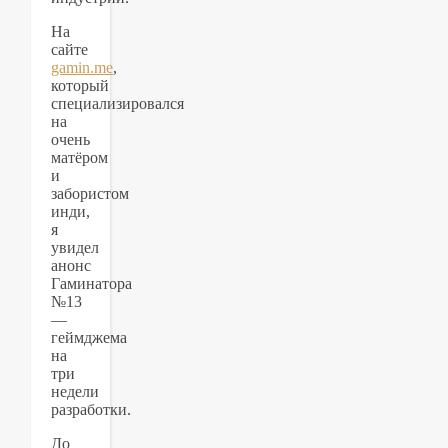
На
сайте
gamin.me
,
который
специализировался
на
очень
матёром
и
забористом
инди,
я
увидел
анонс
Гаминатора
№13
—
геймджема
на
три
недели
разработки.
До