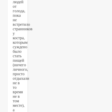
людей
от
голода,
пока
не
встретило
странников
у
костра,
которым
суждено
было
стать
пищей
(ничего
личного,
просто
отдыхали
не в
то
время
не в
том
месте),
а