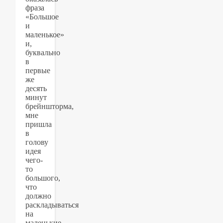
фраза
«Большое
и
маленькое»
и,
буквально
в
первые
же
десять
минут
брейншторма,
мне
пришла
в
голову
идея
чего-
то
большого,
что
должно
раскладываться
на
маленькие