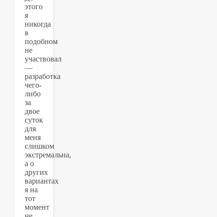
этого
я
никогда
в
подобном
не
участвовал
—
разработка
чего-
либо
за
двое
суток
для
меня
слишком
экстремальна,
а о
других
вариантах
я на
тот
момент
не