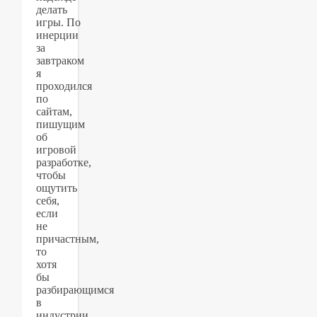
делать
игры. По
инерции
за
завтраком
я
проходился
по
сайтам,
пишущим
об
игровой
разработке,
чтобы
ощутить
себя,
если
не
причастным,
то
хотя
бы
разбирающимся
в
индустрии.