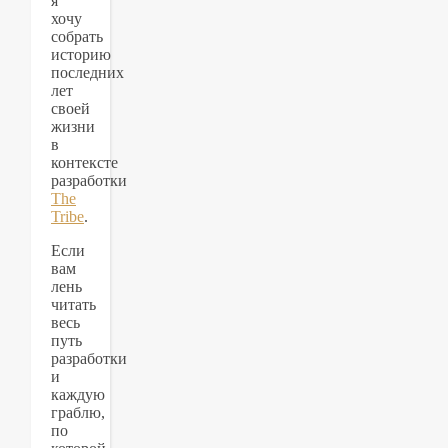
я
хочу
собрать
историю
последних
лет
своей
жизни
в
контексте
разработки
The
Tribe
.
Если
вам
лень
читать
весь
путь
разработки
и
каждую
граблю,
по