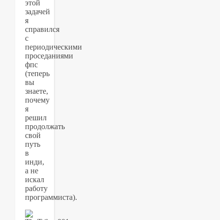
этой
задачей
я
справился
с
периодическими
проседаниями
фпс
(теперь
вы
знаете,
почему
я
решил
продолжать
свой
путь
в
инди,
а не
искал
работу
программиста).