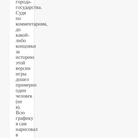
города-
государства.
Судя
по
комментариям,
до
какой-
либо
концовки
за
историю
этой
версии
игры
дошел
примерно
один
человек
(не
я).
Всю
графику
я сам
нарисовал
в