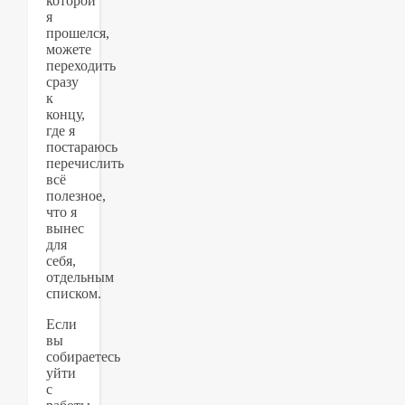
которой
я
прошелся,
можете
переходить
сразу
к
концу,
где я
постараюсь
перечислить
всё
полезное,
что я
вынес
для
себя,
отдельным
списком.
Если
вы
собираетесь
уйти
с