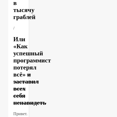
в
тысячу
граблей
/
Или
«Как
успешный
программист
потерял
всё»
и
заставил
всех
себя
ненавидеть
Привет.