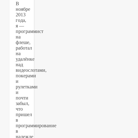
В
ноябре
2013
года,
я —
программист
на
флеше,
работал
на
удалёнке
над
видеослотами,
покерами
и
рулетками
и
почти
забыл,
что
пришел
в
программирование
в
надежде