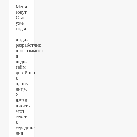
Меня
зовут
Стас,
уже
год я
—
инди-
разработчик,
программист
и
недо-
гейм-
дизайнер
в
одном
лице.
Я
начал
писать
этот
текст
в
середине
дня