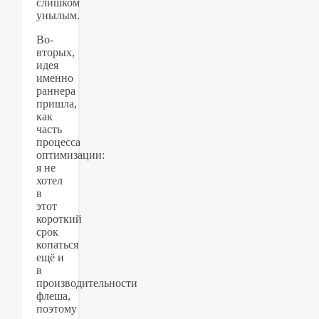
слишком
унылым.
Во-
вторых,
идея
именно
раннера
пришла,
как
часть
процесса
оптимизации:
я не
хотел
в
этот
короткий
срок
копаться
ещё и
в
производительности
флеша,
поэтому