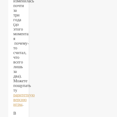
изменилась
почти
за
три
года
(до
этого
момента
я
почему-
то
считал,
что
всего
лишь
за
два).
Можете
пощупать
ту
раритетную
версию
игры
.
В