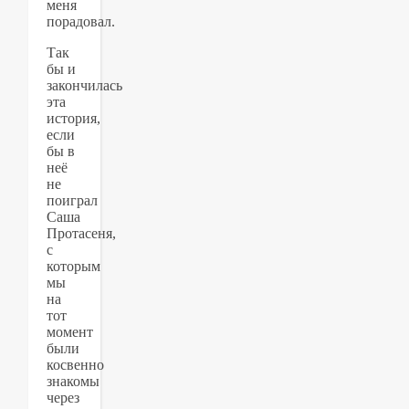
меня
порадовал.
Так
бы и
закончилась
эта
история,
если
бы в
неё
не
поиграл
Саша
Протасеня,
с
которым
мы
на
тот
момент
были
косвенно
знакомы
через