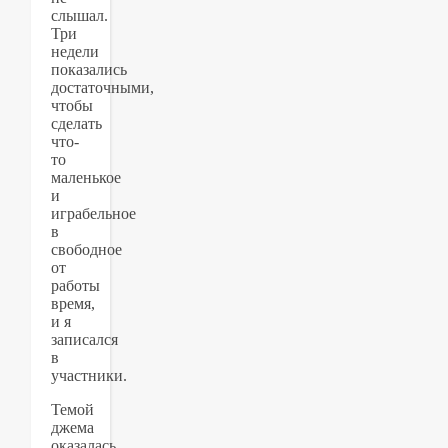
слышал.
Три
недели
показались
достаточными,
чтобы
сделать
что-
то
маленькое
и
играбельное
в
свободное
от
работы
время,
и я
записался
в
участники.
Темой
джема
оказалась