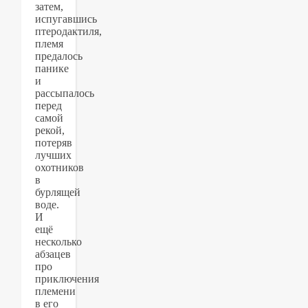
затем,
испугавшись
птеродактиля,
племя
предалось
панике
и
рассыпалось
перед
самой
рекой,
потеряв
лучших
охотников
в
бурлящей
воде.
И
ещё
несколько
абзацев
про
приключения
племени
в его