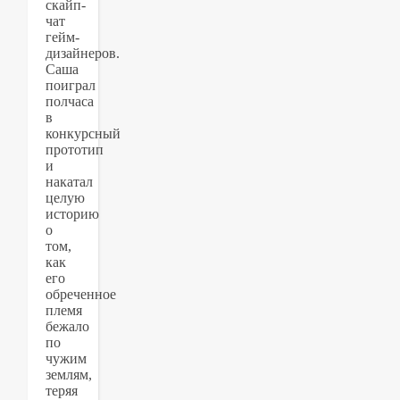
скайп-
чат
гейм-
дизайнеров.
Саша
поиграл
полчаса
в
конкурсный
прототип
и
накатал
целую
историю
о
том,
как
его
обреченное
племя
бежало
по
чужим
землям,
теряя