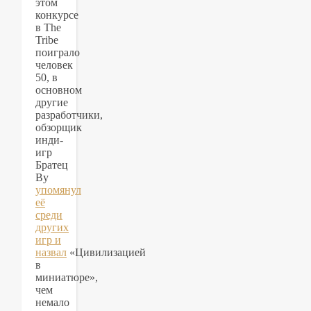
этом
конкурсе
в The
Tribe
поиграло
человек
50, в
основном
другие
разработчики,
обзорщик
инди-
игр
Братец
Ву
упомянул
её
среди
других
игр и
назвал
«Цивилизацией
в
миниатюре»,
чем
немало