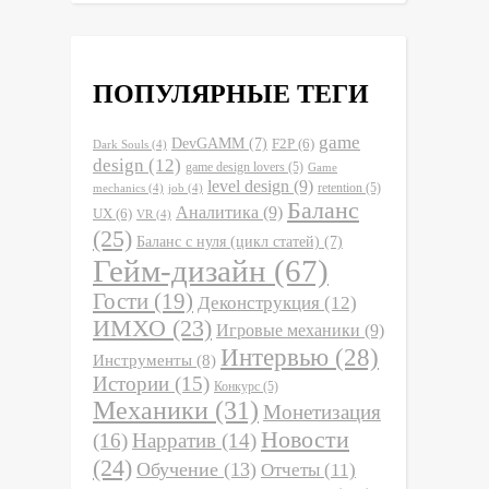
ПОПУЛЯРНЫЕ ТЕГИ
game
DevGAMM
(7)
F2P
(6)
Dark Souls
(4)
design
(12)
game design lovers
(5)
Game
level design
(9)
retention
(5)
mechanics
(4)
job
(4)
Баланс
Аналитика
(9)
UX
(6)
VR
(4)
(25)
Баланс с нуля (цикл статей)
(7)
Гейм-дизайн
(67)
Гости
(19)
Деконструкция
(12)
ИМХО
(23)
Игровые механики
(9)
Интервью
(28)
Инструменты
(8)
Истории
(15)
Конкурс
(5)
Механики
(31)
Монетизация
Новости
(16)
Нарратив
(14)
(24)
Обучение
(13)
Отчеты
(11)