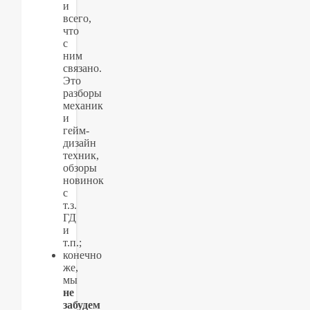
и
всего,
что
с
ним
связано.
Это
разборы
механик
и
гейм-
дизайн
техник,
обзоры
новинок
с
т.з.
ГД
и
т.п.;
конечно
же,
мы
не
забудем