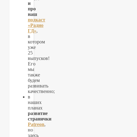
и
про
наш
подкаст
«Радио
ГД»
,
в
котором
уже
25
выпусков!
Его
мы
также
будем
развивать
качественно;
в
наших
планах
развитие
странички
Patreon
,
но
здесь