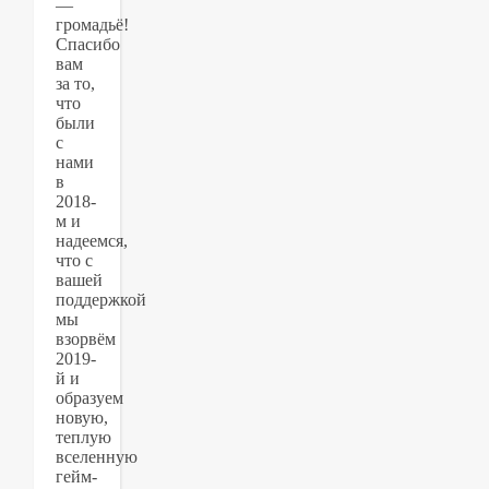
—
громадьё!
Спасибо
вам
за то,
что
были
с
нами
в
2018-
м и
надеемся,
что с
вашей
поддержкой
мы
взорвём
2019-
й и
образуем
новую,
теплую
вселенную
гейм-