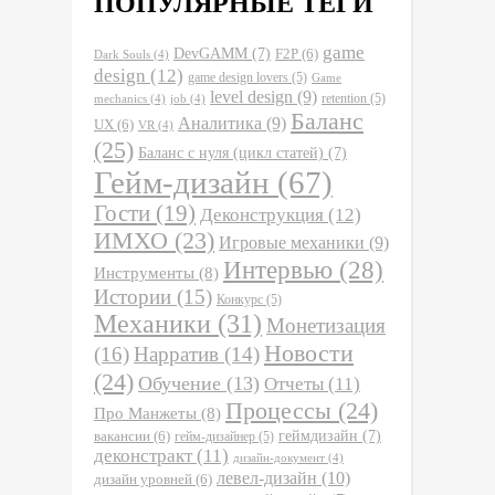
ПОПУЛЯРНЫЕ ТЕГИ
game
DevGAMM
(7)
F2P
(6)
Dark Souls
(4)
design
(12)
game design lovers
(5)
Game
level design
(9)
retention
(5)
mechanics
(4)
job
(4)
Баланс
Аналитика
(9)
UX
(6)
VR
(4)
(25)
Баланс с нуля (цикл статей)
(7)
Гейм-дизайн
(67)
Гости
(19)
Деконструкция
(12)
ИМХО
(23)
Игровые механики
(9)
Интервью
(28)
Инструменты
(8)
Истории
(15)
Конкурс
(5)
Механики
(31)
Монетизация
Новости
(16)
Нарратив
(14)
(24)
Обучение
(13)
Отчеты
(11)
Процессы
(24)
Про Манжеты
(8)
вакансии
(6)
геймдизайн
(7)
гейм-дизайнер
(5)
деконстракт
(11)
дизайн-документ
(4)
левел-дизайн
(10)
дизайн уровней
(6)