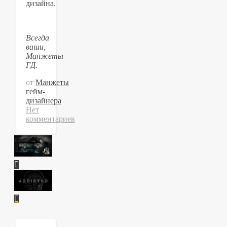
дизайна.
Всегда
ваши,
Манжеты
ГД.
от
Манжеты
гейм-
дизайнера
Нет
комментариев