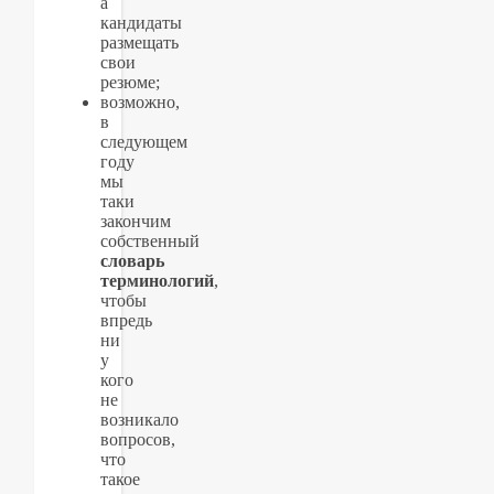
а
кандидаты
размещать
свои
резюме;
возможно,
в
следующем
году
мы
таки
закончим
собственный
словарь
терминологий
,
чтобы
впредь
ни
у
кого
не
возникало
вопросов,
что
такое