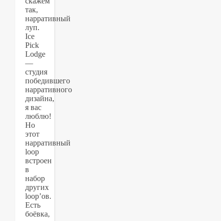
скажем
так,
нарративный
луп.
Ice
Pick
Lodge
—
студия
победившего
нарративного
дизайна,
я вас
люблю!
Но
этот
нарративный
loop
встроен
в
набор
других
loop’ов.
Есть
боёвка,