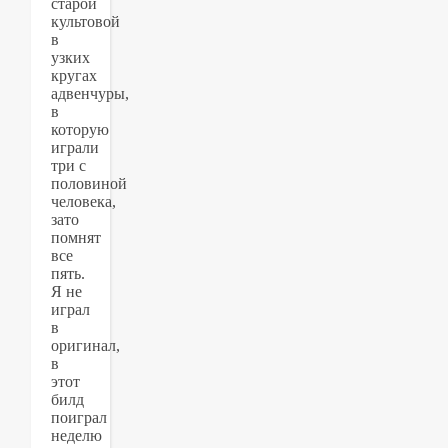
старой
культовой
в
узких
кругах
адвенчуры,
в
которую
играли
три с
половиной
человека,
зато
помнят
все
пять.
Я не
играл
в
оригинал,
в
этот
билд
поиграл
неделю