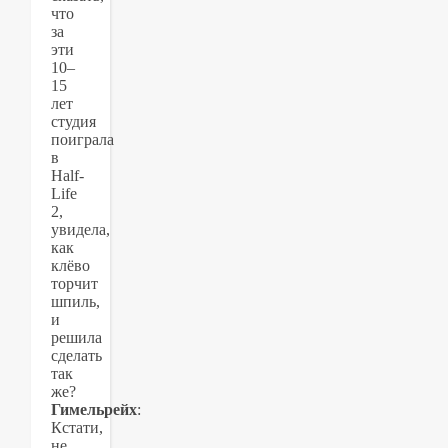
что
за
эти
10–
15
лет
студия
поиграла
в
Half-
Life
2,
увидела,
как
клёво
торчит
шпиль,
и
решила
сделать
так
же?
Гимельрейх
:
Кстати,
не