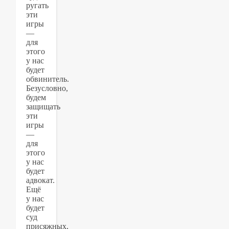
ругать
эти
игры
—
для
этого
у нас
будет
обвинитель.
Безусловно,
будем
защищать
эти
игры
—
для
этого
у нас
будет
адвокат.
Ещё
у нас
будет
суд
присяжных,