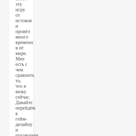
эту
игру
от
истоков
и
провёл
много
времени
в её
мире.
Мне
есть с
чем
сравнить
то,
что я
вижу
сейчас.
Давайте
перейдём
к
гейм-
дизайну
и
поговорим