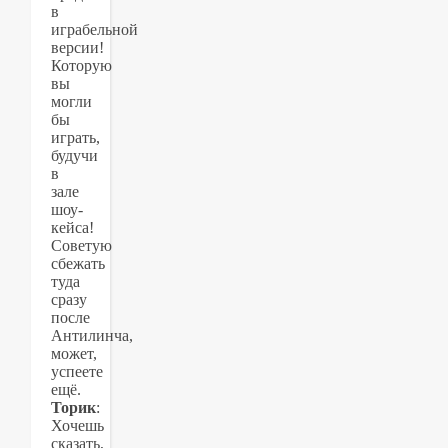
в
играбельной
версии!
Которую
вы
могли
бы
играть,
будучи
в
зале
шоу-
кейса!
Советую
сбежать
туда
сразу
после
Антилинча,
может,
успеете
ещё.
Торик
:
Хочешь
сказать,