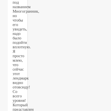
под
названием
Многогранник,
но
чтобы
его
увидеть,
надо
было
подойти
вплотную.
Я
просто
млею,
что
сейчас
этот
лендмарк
видно
отовсюду!
Со
всего
уровня!
Который
представлен