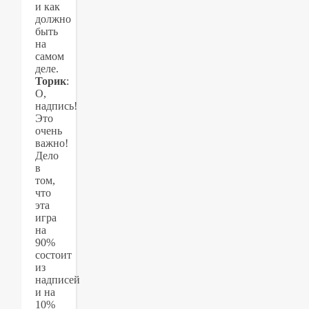
и как
должно
быть
на
самом
деле.
Торик
:
О,
надпись!
Это
очень
важно!
Дело
в
том,
что
эта
игра
на
90%
состоит
из
надписей
и на
10%