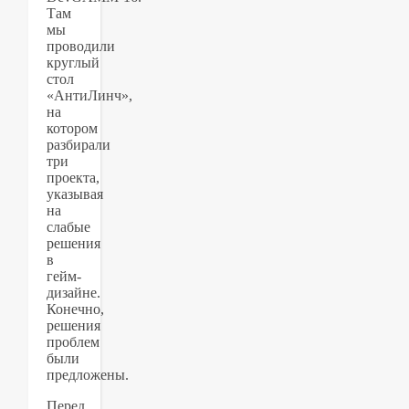
Там
мы
проводили
круглый
стол
«АнтиЛинч»,
на
котором
разбирали
три
проекта,
указывая
на
слабые
решения
в
гейм-
дизайне.
Конечно,
решения
проблем
были
предложены.
Перед