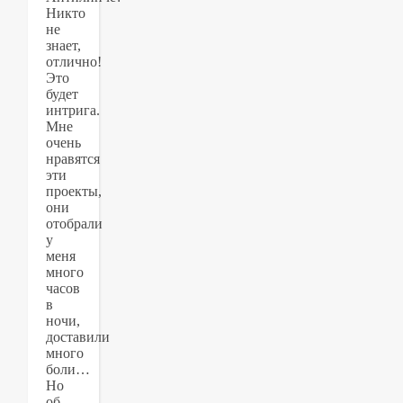
Никто
не
знает,
отлично!
Это
будет
интрига.
Мне
очень
нравятся
эти
проекты,
они
отобрали
у
меня
много
часов
в
ночи,
доставили
много
боли…
Но
об