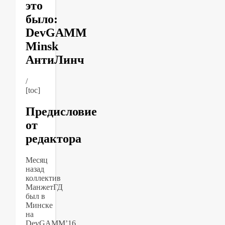
это
было:
DevGAMM
Minsk
АнтиЛинч
/
[toc]
Предисловие
от
редактора
Месяц
назад
коллектив
МанжетГД
был в
Минске
на
DevGAMM’16.