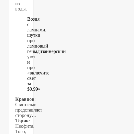
из
воды.
Возня
с
лампами,
шутки
про
ламповый
геймдизайнерский
уют
и
про
«включите
свет
за
$0.99»
Кравцов
:
Святослав
представляет
сторону…
Торик
:
Неофита.
Того,