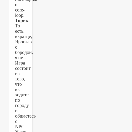
о
core-
loop.
Торик
:
То
есть,
вкратце,
Ярослав
с
бородой,
я нет.
Игра
состоит
из
того,
что
вы
ходите
по
городу
и
общаетесь
с
NPC.
У вас