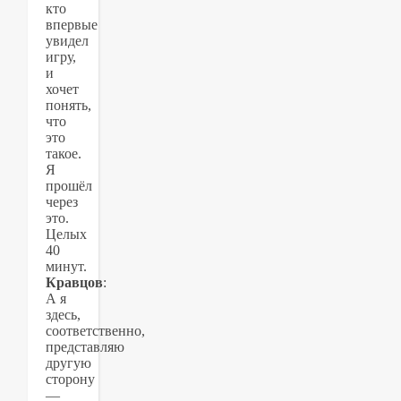
кто
впервые
увидел
игру,
и
хочет
понять,
что
это
такое.
Я
прошёл
через
это.
Целых
40
минут.
Кравцов
:
А я
здесь,
соответственно,
представляю
другую
сторону
—