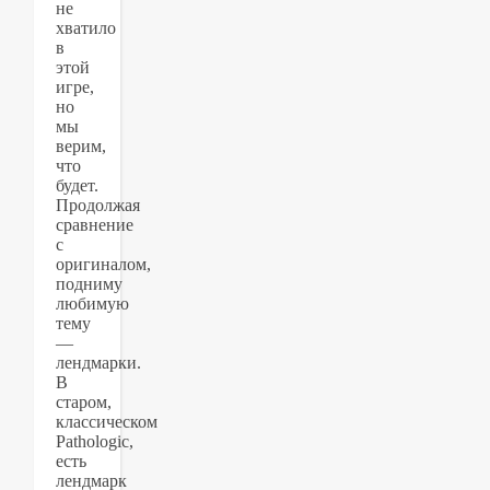
не
хватило
в
этой
игре,
но
мы
верим,
что
будет.
Продолжая
сравнение
с
оригиналом,
подниму
любимую
тему
—
лендмарки.
В
старом,
классическом
Pathologic,
есть
лендмарк