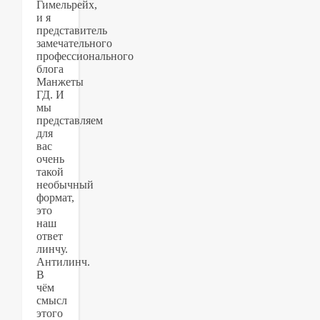
Гимельрейх,
и я
представитель
замечательного
профессионального
блога
Манжеты
ГД. И
мы
представляем
для
вас
очень
такой
необычный
формат,
это
наш
ответ
линчу.
Антилинч.
В
чём
смысл
этого