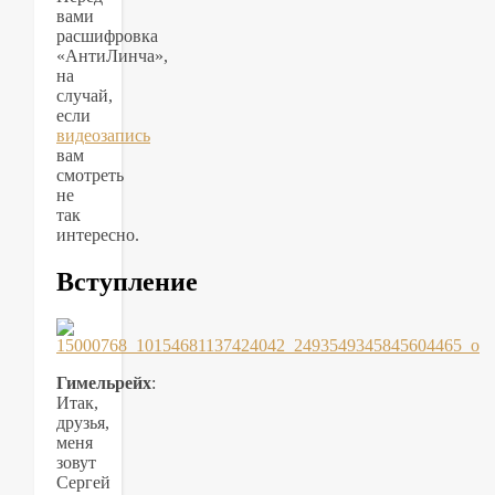
вами
расшифровка
«АнтиЛинча»,
на
случай,
если
видеозапись
вам
смотреть
не
так
интересно.
Вступление
Гимельрейх
:
Итак,
друзья,
меня
зовут
Сергей