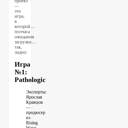
проект
—
это
игра,
в
которой…
полчаса
ожидания
загрузки…
так,
ладно:
Игра
№1:
Pathologic
Эксперты:
Ярослав
Кравцов
—
продюсер
из
Rising
Wave