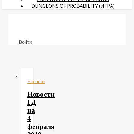
DUNGEONS OF PROBABILITY (ИГРА)
Войти
Новости
Новости
ГД
на
4
февраля