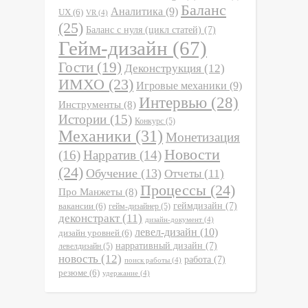
Баланс
Аналитика
(9)
UX
(6)
VR
(4)
(25)
Баланс с нуля (цикл статей)
(7)
Гейм-дизайн
(67)
Гости
(19)
Деконструкция
(12)
ИМХО
(23)
Игровые механики
(9)
Интервью
(28)
Инструменты
(8)
Истории
(15)
Конкурс
(5)
Механики
(31)
Монетизация
Новости
(16)
Нарратив
(14)
(24)
Обучение
(13)
Отчеты
(11)
Процессы
(24)
Про Манжеты
(8)
вакансии
(6)
геймдизайн
(7)
гейм-дизайнер
(5)
деконстракт
(11)
дизайн-документ
(4)
левел-дизайн
(10)
дизайн уровней
(6)
нарративный дизайн
(7)
левелдизайн
(5)
новость
(12)
работа
(7)
поиск работы
(4)
резюме
(6)
удержание
(4)