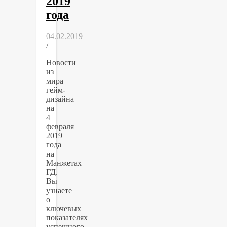
2019
года
04.02.2019
/
Новости
из
мира
гейм-
дизайна
на
4
февраля
2019
года
на
Манжетах
ГД.
Вы
узнаете
о
ключевых
показателях
успешного