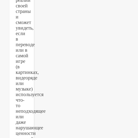
реалии
своей
страны
и
сможет
увидеть,
если
в
переводе
или в
самой
игре
(в
картинках,
видеоряде
или
музыке)
используется
что-
то
неподходящее
или
даже
нарушающее
ценности