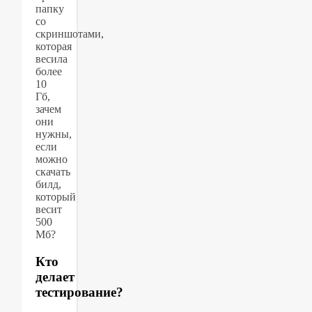
папку
со
скриншотами,
которая
весила
более
10
Гб,
зачем
они
нужны,
если
можно
скачать
билд,
который
весит
500
Мб?
Кто
делает
тестирование?