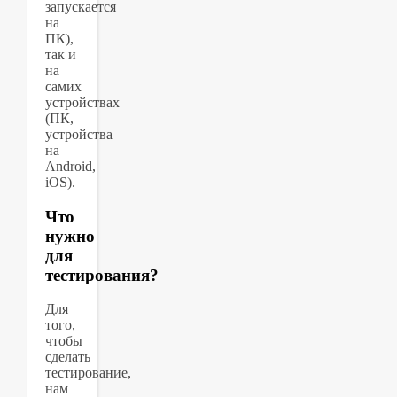
запускается
на
ПК),
так и
на
самих
устройствах
(ПК,
устройства
на
Android,
iOS).
Что
нужно
для
тестирования?
Для
того,
чтобы
сделать
тестирование,
нам