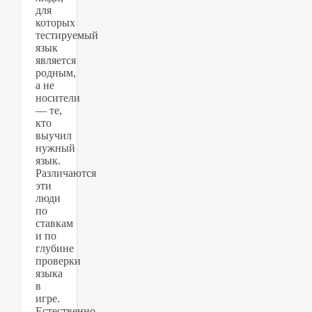
для
которых
тестируемый
язык
является
родным,
а не
носители
— те,
кто
выучил
нужный
язык.
Различаются
эти
люди
по
ставкам
и по
глубине
проверки
языка
в
игре.
Естественно,