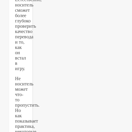
носитель
сможет
более
глубоко
проверить
качество
перевода
и то,
как
он
встал
в
игру.
Не
носитель
может
что-
то
пропустить.
Но
как
показывает
практика,
некоторые