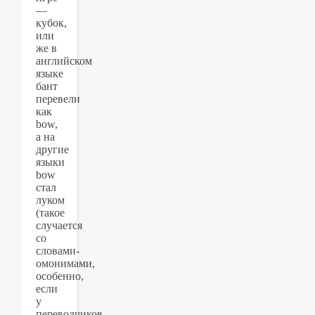
—
кубок,
или
же в
английском
языке
бант
перевели
как
bow,
а на
другие
языки
bow
стал
луком
(такое
случается
со
словами-
омонимами,
особенно,
если
у
переводчиков