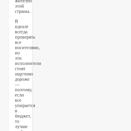
жителей
этой
страны.
В
идеале
всегда
проверять
все
носителями,
но
эти
исполнители
стоят
ощутимо
дороже
—
поэтому,
если
все
упирается
в
бюджет,
то
лучше