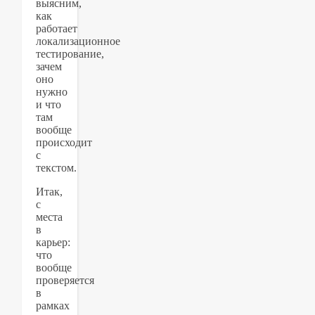
выясним,
как
работает
локализационное
тестирование,
зачем
оно
нужно
и что
там
вообще
происходит
с
текстом.
Итак,
с
места
в
карьер:
что
вообще
проверяется
в
рамках