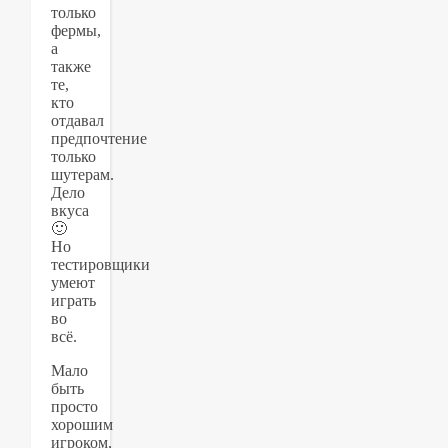
только
фермы,
а
также
те,
кто
отдавал
предпочтение
только
шутерам.
Дело
вкуса
🙂
Но
тестировщики
умеют
играть
во
всё.
Мало
быть
просто
хорошим
игроком,