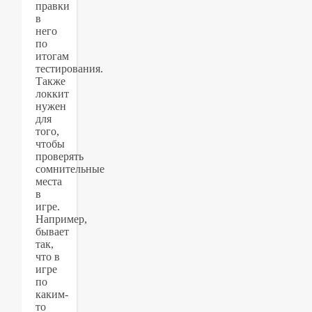
правки
в
него
по
итогам
тестирования.
Также
локкит
нужен
для
того,
чтобы
проверять
сомнительные
места
в
игре.
Например,
бывает
так,
что в
игре
по
каким-
то