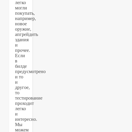
легко
могли
покупать,
например,
новое
оружие,
апгрейдить
здания
и
прочее.
Если
в
билде
предусмотрено
и то
и
другое,
то
тестирование
проходит
легко
и
интересно.
Мы
можем