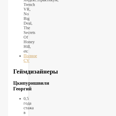
Trench
VR,
No
Big
Deal,
The
Secrets
Of
Honey
Hill,
etc
Полное
CV
Геймдизайнеры
Цкипуришвили
Георгий
0,5
года
стажа
в