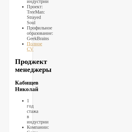
индустрии
Проект:
TreeMan:
Strayed
Soul
Профильное
образование:
GeekBrains
Полное
CV
Проджект
менеджеры
Кабищев
Николай
1
год
стажа
в
индустрии
Компании: