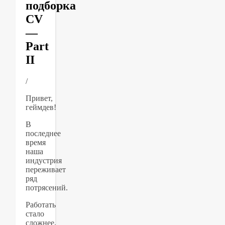
подборка
CV
—
Part
II
/
Привет,
геймдев!
В
последнее
время
наша
индустрия
переживает
ряд
потрясений.
Работать
стало
сложнее,