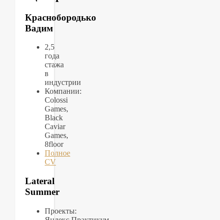
Краснобородько
Вадим
2,5
года
стажа
в
индустрии
Компании:
Colossi
Games,
Black
Caviar
Games,
8floor
Полное
CV
Lateral
Summer
Проекты:
Яндекс.Практикум,