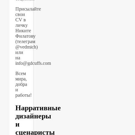
Присылайте
свои
CV в
личку
Никите
Филатову
(телеграм
@vedmich)
или
на
info@gdcuffs.com
Всем
мира,
добра
и
работы!
Нарративные
дизайнеры
и
сценаристы