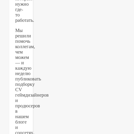
нужно
где-
то
работать.
Мы
решили
помочь
коллегам,
чем
можем
— и
каждую
неделю
публиковать
подборку
CV
геймдизайнеров
и
продюсеров
в
нашем
блоге
и
соцсетях.