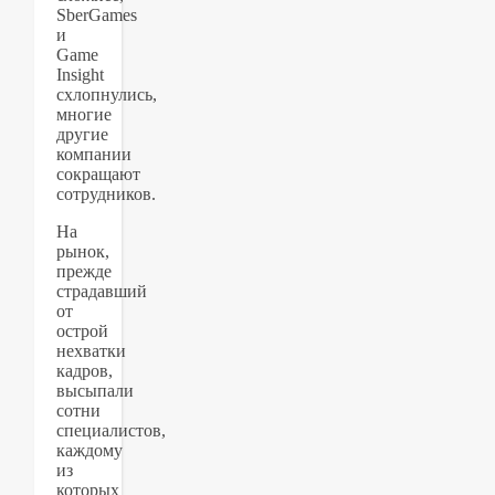
SberGames
и
Game
Insight
схлопнулись,
многие
другие
компании
сокращают
сотрудников.
На
рынок,
прежде
страдавший
от
острой
нехватки
кадров,
высыпали
сотни
специалистов,
каждому
из
которых