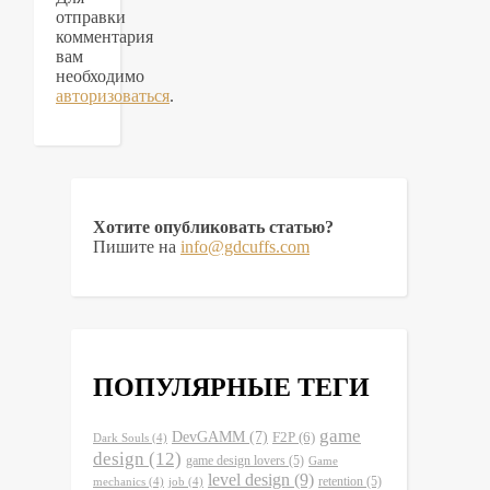
отправки
комментария
вам
необходимо
авторизоваться
.
Хотите опубликовать статью?
Пишите на
info@gdcuffs.com
ПОПУЛЯРНЫЕ ТЕГИ
game
DevGAMM
(7)
F2P
(6)
Dark Souls
(4)
design
(12)
game design lovers
(5)
Game
level design
(9)
retention
(5)
mechanics
(4)
job
(4)