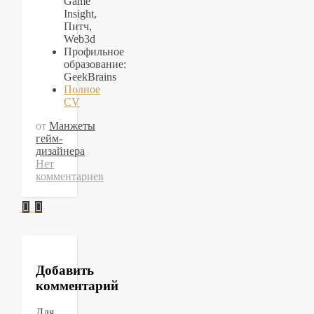
Game
Insight,
Питч,
Web3d
Профильное
образование:
GeekBrains
Полное
CV
от
Манжеты
гейм-
дизайнера
Нет
комментариев
Добавить
комментарий
Для