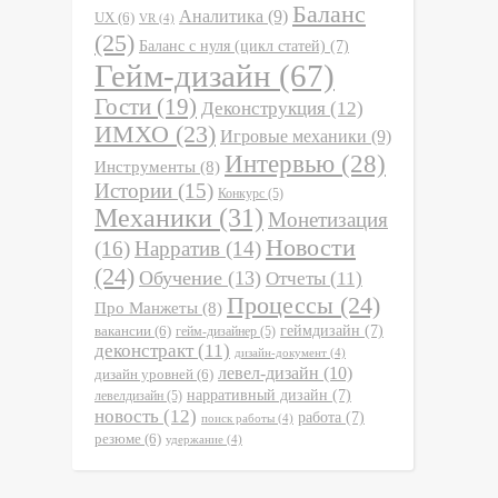
Баланс
Аналитика
(9)
UX
(6)
VR
(4)
(25)
Баланс с нуля (цикл статей)
(7)
Гейм-дизайн
(67)
Гости
(19)
Деконструкция
(12)
ИМХО
(23)
Игровые механики
(9)
Интервью
(28)
Инструменты
(8)
Истории
(15)
Конкурс
(5)
Механики
(31)
Монетизация
Новости
(16)
Нарратив
(14)
(24)
Обучение
(13)
Отчеты
(11)
Процессы
(24)
Про Манжеты
(8)
вакансии
(6)
геймдизайн
(7)
гейм-дизайнер
(5)
деконстракт
(11)
дизайн-документ
(4)
левел-дизайн
(10)
дизайн уровней
(6)
нарративный дизайн
(7)
левелдизайн
(5)
новость
(12)
работа
(7)
поиск работы
(4)
резюме
(6)
удержание
(4)