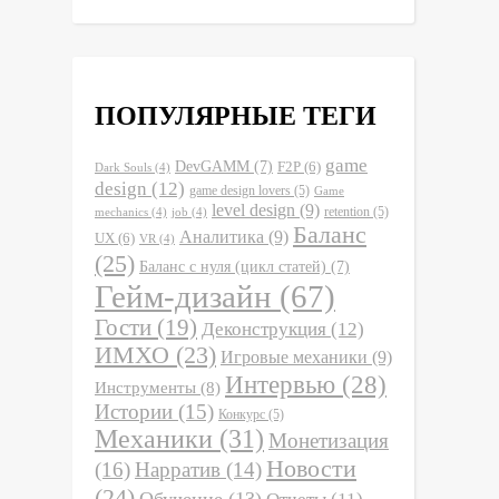
ПОПУЛЯРНЫЕ ТЕГИ
game
DevGAMM
(7)
F2P
(6)
Dark Souls
(4)
design
(12)
game design lovers
(5)
Game
level design
(9)
retention
(5)
mechanics
(4)
job
(4)
Баланс
Аналитика
(9)
UX
(6)
VR
(4)
(25)
Баланс с нуля (цикл статей)
(7)
Гейм-дизайн
(67)
Гости
(19)
Деконструкция
(12)
ИМХО
(23)
Игровые механики
(9)
Интервью
(28)
Инструменты
(8)
Истории
(15)
Конкурс
(5)
Механики
(31)
Монетизация
Новости
(16)
Нарратив
(14)
(24)
Обучение
(13)