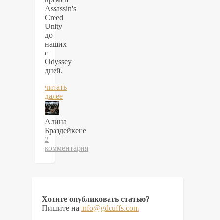
Assassin's
Creed
Unity
до
наших
с
Odyssey
дней.
читать
далее
Алина
Браздейкене
2
комментария
Хотите опубликовать статью?
Пишите на
info@gdcuffs.com