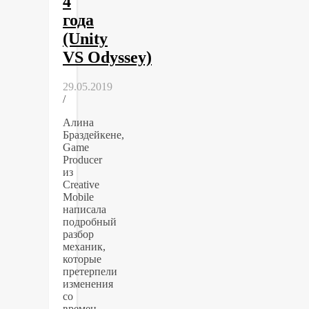
4
года
(Unity
VS Odyssey)
29.05.2019
/
Алина
Браздейкене,
Game
Producer
из
Creative
Mobile
написала
подробный
разбор
механик,
которые
претерпели
изменения
со
времен