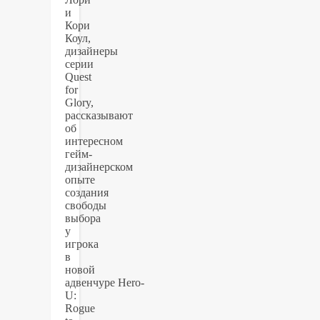
и
Кори
Коул,
дизайнеры
серии
Quest
for
Glory,
рассказывают
об
интересном
гейм-
дизайнерском
опыте
создания
свободы
выбора
у
игрока
в
новой
адвенчуре Hero-
U:
Rogue