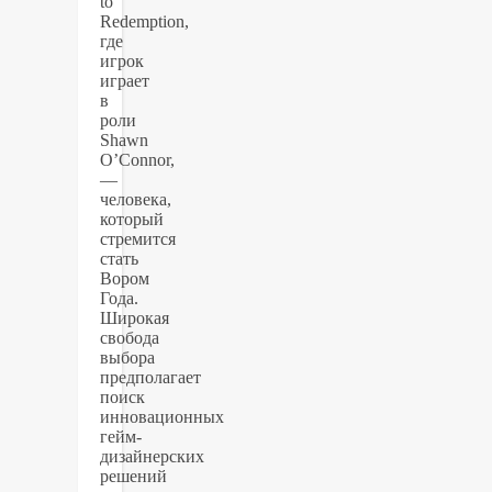
to
Redemption,
где
игрок
играет
в
роли
Shawn
O’Connor,
—
человека,
который
стремится
стать
Вором
Года.
Широкая
свобода
выбора
предполагает
поиск
инновационных
гейм-
дизайнерских
решений