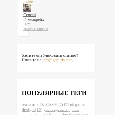
далее
Сергей
Гимельрейх
Нет
комментариев
Хотите опубликовать статью?
Пишите на
info@gdcuffs.com
ПОПУЛЯРНЫЕ ТЕГИ
game
DevGAMM
(7)
F2P
(6)
Dark Souls
(4)
design
(12)
game design lovers
(5)
Game
level design
(9)
retention
(5)