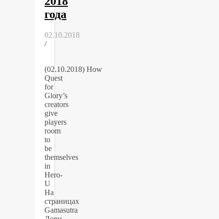
2018
года
02.10.2018
/
(02.10.2018) How
Quest
for
Glory’s
creators
give
players
room
to
be
themselves
in
Hero-
U
На
страницах
Gamasutra
Лори