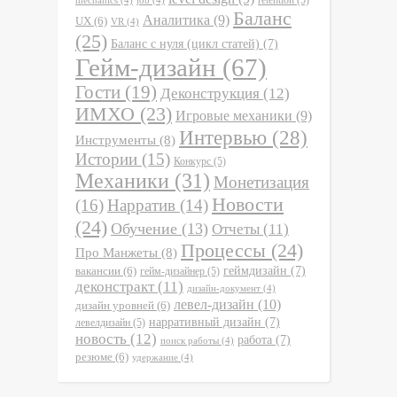
mechanics
(4)
job
(4)
Баланс
Аналитика
(9)
UX
(6)
VR
(4)
(25)
Баланс с нуля (цикл статей)
(7)
Гейм-дизайн
(67)
Гости
(19)
Деконструкция
(12)
ИМХО
(23)
Игровые механики
(9)
Интервью
(28)
Инструменты
(8)
Истории
(15)
Конкурс
(5)
Механики
(31)
Монетизация
Новости
(16)
Нарратив
(14)
(24)
Обучение
(13)
Отчеты
(11)
Процессы
(24)
Про Манжеты
(8)
вакансии
(6)
геймдизайн
(7)
гейм-дизайнер
(5)
деконстракт
(11)
дизайн-документ
(4)
левел-дизайн
(10)
дизайн уровней
(6)
нарративный дизайн
(7)
левелдизайн
(5)
новость
(12)
работа
(7)
поиск работы
(4)
резюме
(6)
удержание
(4)