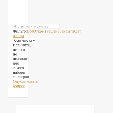
Фильтр:
Все
Открыт
Решено
Закрыт
Ждет
ответа
Извините,
ничего
не
подходит
для
такого
набора
фильтров
Опубликовать
вопрос