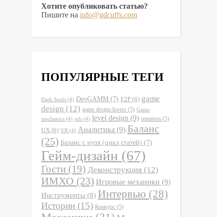
Хотите опубликовать статью?
Пишите на
info@gdcuffs.com
ПОПУЛЯРНЫЕ ТЕГИ
game
DevGAMM
(7)
F2P
(6)
Dark Souls
(4)
design
(12)
game design lovers
(5)
Game
level design
(9)
retention
(5)
mechanics
(4)
job
(4)
Баланс
Аналитика
(9)
UX
(6)
VR
(4)
(25)
Баланс с нуля (цикл статей)
(7)
Гейм-дизайн
(67)
Гости
(19)
Деконструкция
(12)
ИМХО
(23)
Игровые механики
(9)
Интервью
(28)
Инструменты
(8)
Истории
(15)
Конкурс
(5)