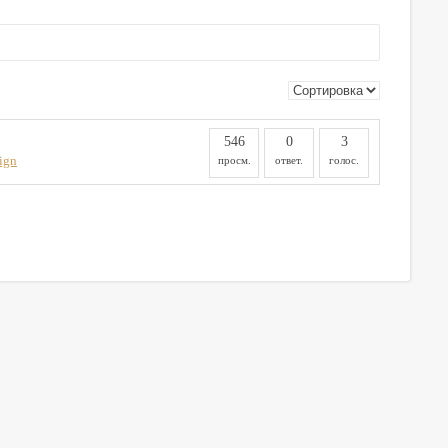
546
0
3
ign
просм.
ответ.
голос.