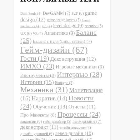
game
DevGAMM
(7)
F2P
(6)
Dark Souls
(4)
design
(12)
game design lovers
(5)
Game
level design
(9)
retention
(5)
mechanics
(4)
job
(4)
Баланс
Аналитика
(9)
UX
(6)
VR
(4)
(25)
Баланс с нуля (цикл статей)
(7)
Гейм-дизайн
(67)
Гости
(19)
Деконструкция
(12)
ИМХО
(23)
Игровые механики
(9)
Интервью
(28)
Инструменты
(8)
Истории
(15)
Конкурс
(5)
Механики
(31)
Монетизация
Новости
(16)
Нарратив
(14)
(24)
Обучение
(13)
Отчеты
(11)
Процессы
(24)
Про Манжеты
(8)
вакансии
(6)
геймдизайн
(7)
гейм-дизайнер
(5)
деконстракт
(11)
дизайн-документ
(4)
левел-дизайн
(10)
дизайн уровней
(6)
нарративный дизайн
(7)
левелдизайн
(5)